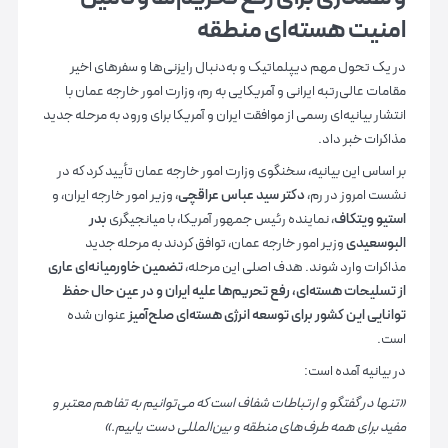
امنیت هسته‌ای منطقه
در یک تحول مهم دیپلماتیک و به‌دنبال رایزنی‌ها و سفرهای اخیر
مقامات عالی‌رتبه ایرانی و آمریکایی به رم، وزارت امور خارجه عمان با
انتشار بیانیه‌ای رسمی از موافقت ایران و آمریکا برای ورود به مرحله جدید
مذاکرات خبر داد.
بر اساس این بیانیه، سخنگوی وزارت امور خارجه عمان تأیید کرد که در
نشست امروز در رم،
دکتر سید عباس عراقچی
، وزیر امور خارجه ایران، و
استیو ویتکاف
، نماینده رئیس جمهور آمریکا، با میانجیگری
بدر
البوسعیدی
وزیر امور خارجه عمان، توافق کردند به مرحله جدید
مذاکرات وارد شوند. هدف اصلی این مرحله،
تضمین خاورمیانه‌ای عاری
از تسلیحات هسته‌ای، رفع تحریم‌ها علیه ایران و در عین حال حفظ
توانایی این کشور برای توسعه انرژی هسته‌ای صلح‌آمیز
عنوان شده
است.
در بیانیه آمده است:
«تنها در گفتگو و ارتباطات شفاف است که می‌توانیم به تفاهم معتبر و
مفید برای همه طرف‌های منطقه و بین‌المللی دست یابیم.»