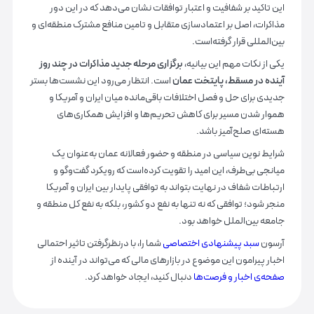
این تاکید بر شفافیت و اعتبار توافقات نشان می‌دهد که در این دور
مذاکرات، اصل بر اعتمادسازی متقابل و تامین منافع مشترک منطقه‌ای و
بین‌المللی قرار گرفته‌است.
یکی از نکات مهم این بیانیه،
برگزاری مرحله جدید مذاکرات در چند روز
آینده در مسقط، پایتخت عمان
است. انتظار می‌رود این نشست‌ها بستر
جدیدی برای حل و فصل اختلافات باقی‌مانده میان ایران و آمریکا و
هموار شدن مسیر برای کاهش تحریم‌ها و افزایش همکاری‌های
هسته‌ای صلح‌آمیز باشد.
شرایط نوین سیاسی در منطقه و حضور فعالانه عمان به‌عنوان یک
میانجی بی‌طرف، این امید را تقویت کرده‌است که رویکرد گفت‌وگو و
ارتباطات شفاف در نهایت بتواند به توافقی پایدار بین ایران و آمریکا
منجر شود؛ توافقی که نه تنها به نفع دو کشور، بلکه به نفع کل منطقه و
جامعه بین‌الملل خواهد بود.
آرسون
سبد پیشنهادی اختصاصی
شما را، با درنظرگرفتن تاثیر احتمالی
اخبار پیرامون این موضوع در بازارهای مالی که می‌تواند در آینده از
صفحه‌ی اخبار و فرصت‌ها
دنبال کنید، ایجاد خواهد کرد.